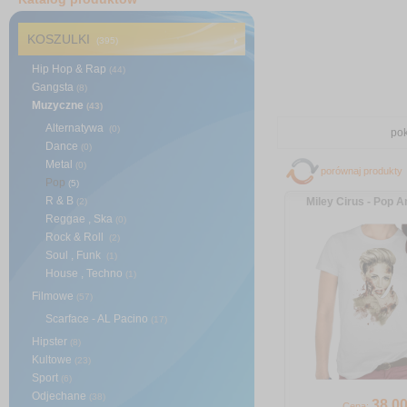
KOSZULKI
(395)
Hip Hop & Rap
(44)
Gangsta
(8)
Muzyczne
(43)
Alternatywa
(0)
pok
Dance
(0)
Metal
(0)
porównaj produkty
Pop
(5)
R & B
Miley Cirus - Pop Art
(2)
Reggae , Ska
(0)
Rock & Roll
(2)
Soul , Funk
(1)
House , Techno
(1)
Filmowe
(57)
Scarface - AL Pacino
(17)
Hipster
(8)
Kultowe
(23)
Sport
(6)
Odjechane
(38)
38
.0
Cena: