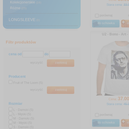
Kolekcjonerskie
(16)
Stara cena:
33.
Różne
(25)
porównaj
LONGSLEEVE
(0)
do schowka
d
U2 - Bono - Art - 
Filtr produktów
cena od
do
wyczyść
zastosuj
Producent
Fruit of The Loom (5)
wyczyść
zastosuj
37
.0
Cena:
Rozmiar
Stara cena:
45.
L - Damski (5)
L - Męski (5)
porównaj
M - Damski (5)
do schowka
d
M - Męski (5)
S - Damski (5)