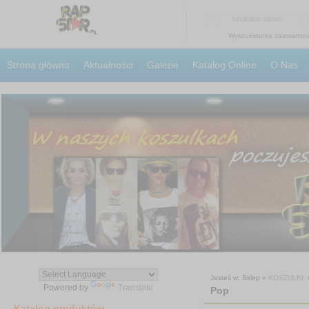
Wyszukiwarka zaawanso
Strona główna
Aktualności
Galerie
Katalog Online
O Nas
Jesteś w: Sklep »
KOSZULKI
Powered by
Translate
Pop
Katalog produktów