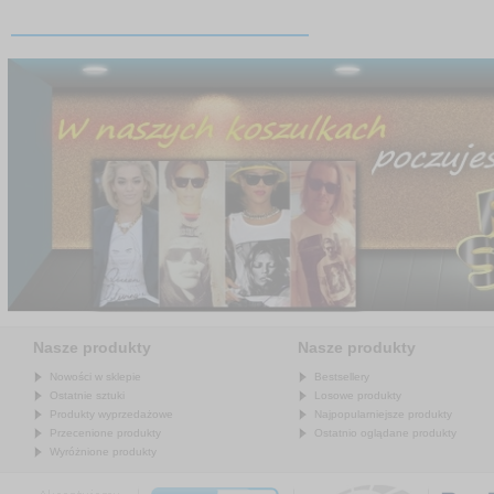
Nasze produkty
Nasze produkty
Nowości w sklepie
Bestsellery
Ostatnie sztuki
Losowe produkty
Produkty wyprzedażowe
Najpopularniejsze produkty
Przecenione produkty
Ostatnio oglądane produkty
Wyróżnione produkty