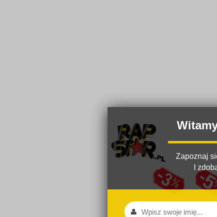
Witam
Zapoznaj si
I zdob