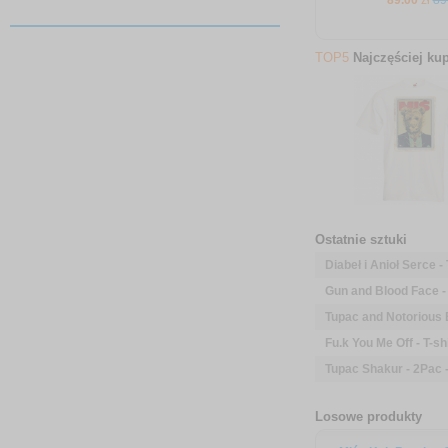
89
.00
zł
89
TOP5
Najczęściej ku
Ostatnie sztuki
Diabeł i Anioł Serce - 
Gun and Blood Face - 
Tupac and Notorious B.
Fu.k You Me Off - T-sh
Tupac Shakur - 2Pac -
Losowe produkty