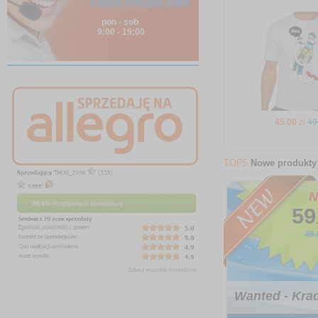
Kontakt formularz online
pon - sob
9:00 - 19:00
45
.00
zł
49
TOP5
Nowe produkty
N
59
49.
Wanted - Kradz