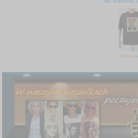
Miś - Kult Bareja - 
70
.00
zł
76