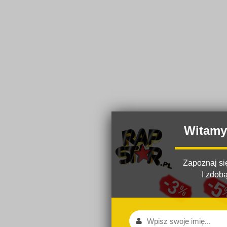
Witamy
Zapoznaj się
I zdob