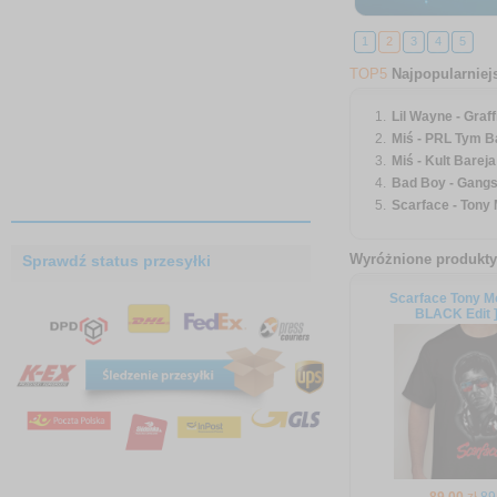
1
2
3
4
5
TOP5
Najpopularniej
Lil Wayne - Graffit
Miś - PRL Tym Ba
Miś - Kult Bareja 
Bad Boy - Gangst
Scarface - Tony M
Wyróżnione produkty
Sprawdź status przesyłki
Scarface Tony M
BLACK Edit ]