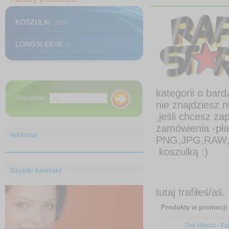
KOSZULKI
(395)
LONGSLEEVE
(0)
kategorii o bar
Newsletter
nie znajdziesz 
,jeśli chcesz z
zamówienia -płac
reklama
PNG,JPG,RAW,
koszulką :)
Realizuj
Szybki kontakt
Jeśli ch
tutaj trafiłeś/aś. 
Produkty w promocji
The Hipsta - Faj