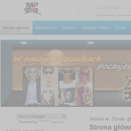
Wyszukiwarka zaawanso
Strona główna
Aktualności
Galerie
Katalog Online
O Nas
Jesteś w: Działy g
Powered by
Translate
Strona głów
Katalog produktów