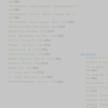
shirt
49
zł
The Godfather - Ojciec Chrzestny - Black White Kult - T-
shirt
49
zł
The Godfather - De Niro - Brando - Pacino - Kult - T-
shirt
49
zł
The Godfather - Marlon Brando - Boss - T-shirt
49
zł
Abraham Lincoln - Five Dollars - T-shirt
35
zł
Blood Hand in Human - T-shirt
37
zł
Apple - Two Halves - Big Love - T-shirt
39
zł
F.U.C.K - You Me Off - T-shirt
45
zł
Fingers - Hide Face - T-shirt
37
zł
Fingers Love - Art - T-shirt
35
zł
Jeszcze Do Wzięcia - T-shirt
35
zł
Bestsellery
SCARFACE Tony 
Rakim - New York - Hip Hop - T-shirt
39
zł
SCARFACE Tony 
Rihanna - Rnb Art - T-shirt
37
zł
The Godfather - O
Space - Art - T-shirt
35
zł
shirt
49
zł
U2 - Bono - Art - T-shirt
37
zł
The Godfather - D
U2 - Bono - Full Color - T-shirt
38
zł
shirt
49
zł
Wieczór Kawalerski - Impreza - T-shirt
36
zł
The Godfather - M
Scarface - Tony M
shirt
40
zł
Scarface - Tony M
Scarface - Tony 
Scarface - Tony 