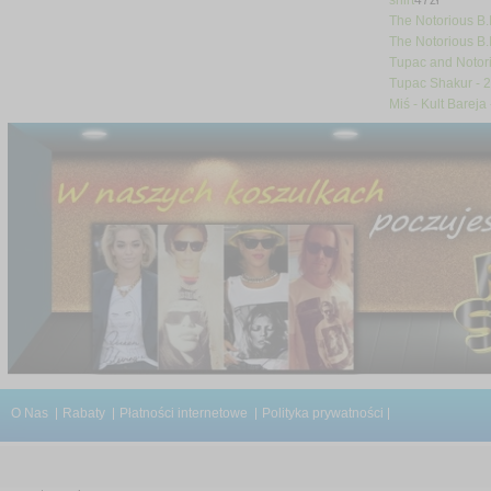
shirt
47
zł
The Notorious B.I.
The Notorious B.I
Tupac and Notorio
Tupac Shakur - 2
Miś - Kult Bareja
O Nas
Rabaty
Płatności internetowe
Polityka prywatności