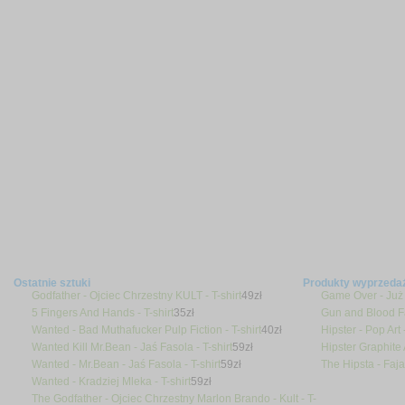
Ostatnie sztuki
Produkty wyprzeda
Godfather - Ojciec Chrzestny KULT - T-shirt
49
zł
Game Over - Już 
5 Fingers And Hands - T-shirt
35
zł
Gun and Blood Fa
Wanted - Bad Muthafucker Pulp Fiction - T-shirt
40
zł
Hipster - Pop Art -
Wanted Kill Mr.Bean - Jaś Fasola - T-shirt
59
zł
Hipster Graphite A
Wanted - Mr.Bean - Jaś Fasola - T-shirt
59
zł
The Hipsta - Faja 
Wanted - Kradziej Mleka - T-shirt
59
zł
The Godfather - Ojciec Chrzestny Marlon Brando - Kult - T-