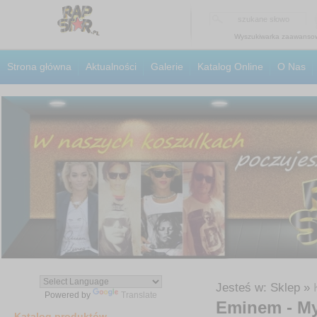
Wyszukiwarka zaawanso
Strona główna
Aktualności
Galerie
Katalog Online
O Nas
Jesteś w: Sklep »
Powered by
Translate
Eminem - My 
Katalog produktów