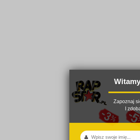
Witam
Zapoznaj si
I zdob