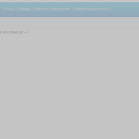
O Nas
Rabaty
Płatności internetowe
Polityka prywatności
e-pocztowy.pl -->