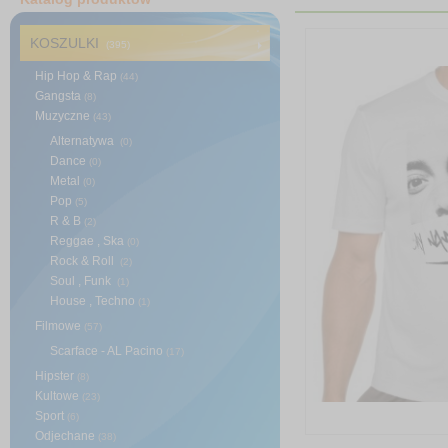
KOSZULKI
(395)
Hip Hop & Rap
(44)
Gangsta
(8)
Muzyczne
(43)
Alternatywa
(0)
Dance
(0)
Metal
(0)
Pop
(5)
R & B
(2)
Reggae , Ska
(0)
Rock & Roll
(2)
Soul , Funk
(1)
House , Techno
(1)
Filmowe
(57)
Scarface - AL Pacino
(17)
Hipster
(8)
Kultowe
(23)
Sport
(6)
Odjechane
(38)