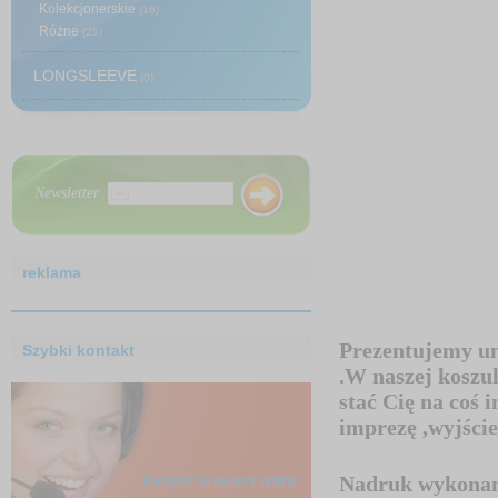
Kolekcjonerskie
(16)
Różne
(25)
LONGSLEEVE
(0)
Newsletter
reklama
Prezentujemy uni
Szybki kontakt
.W naszej koszu
stać Cię na coś i
imprezę ,wyjście
Nadruk wykonany
Kontakt formularz online