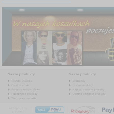
Nasze produkty
Nasze produkty
Nowości w sklepie
Bestsellery
Ostatnie sztuki
Losowe produkty
Produkty wyprzedażowe
Najpopularniejsze produkty
Przecenione produkty
Ostatnio oglądane produkty
Wyróżnione produkty